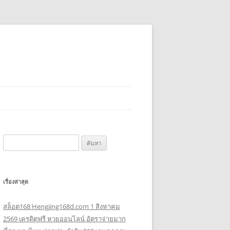
ค้นหา
สำหรับ:
เรื่องล่าสุด
สล็อต168 Hengjing168d.com 1 สิงหาคม
2569 เครดิตฟรี หวยออนไลน์ อัตราจ่ายมาก