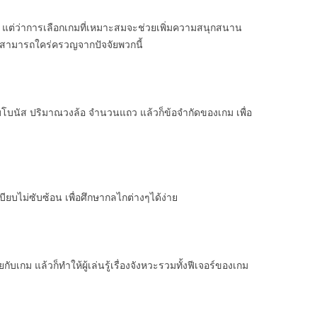
 แต่ว่าการเลือกเกมที่เหมาะสมจะช่วยเพิ่มความสนุกสนาน
ดยสามารถใคร่ครวญจากปัจจัยพวกนี้
บบโบนัส ปริมาณวงล้อ จำนวนแถว แล้วก็ข้อจำกัดของเกม เพื่อ
บียบไม่ซับซ้อน เพื่อศึกษากลไกต่างๆได้ง่าย
เกม แล้วก็ทำให้ผู้เล่นรู้เรื่องจังหวะรวมทั้งฟีเจอร์ของเกม