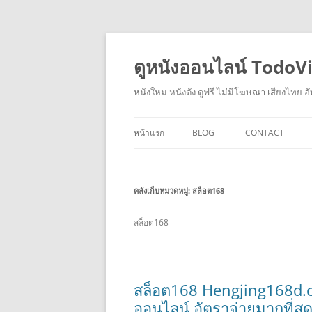
ดูหนังออนไลน์ TodoVi
หนังใหม่ หนังดัง ดูฟรี ไม่มีโฆษณา เสียงไทย 
หน้าแรก
BLOG
CONTACT
คลังเก็บหมวดหมู่:
สล็อต168
สล็อต168
สล็อต168 Hengjing168d.c
ออนไลน์ อัตราจ่ายมากที่ส