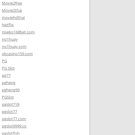
Movie2free
Movie2thai
moviehdthai
Netflix
niseko168bet.com
no1huay
no1huay.com
okcasino159.com
PG
PG Slot
pg77
pgheng
pgheng99
PGSlot
pgslot718
pgslot77
pgslot77.com
pgslot9999.co
pgslotfish