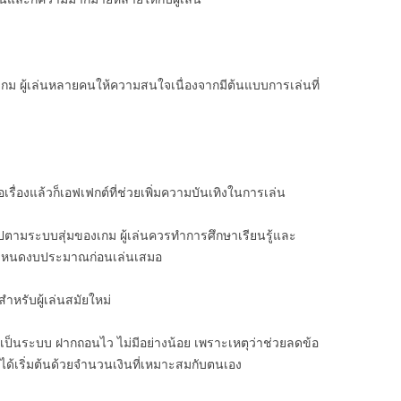
ม ผู้เล่นหลายคนให้ความสนใจเนื่องจากมีต้นแบบการเล่นที่
รื่องแล้วก็เอฟเฟกต์ที่ช่วยเพิ่มความบันเทิงในการเล่น
ปตามระบบสุ่มของเกม ผู้เล่นควรทำการศึกษาเรียนรู้และ
กำหนดงบประมาณก่อนเล่นเสมอ
ำหรับผู้เล่นสมัยใหม่
ใส่เป็นระบบ ฝากถอนไว ไม่มีอย่างน้อย เพราะเหตุว่าช่วยลดข้อ
้เริ่มต้นด้วยจำนวนเงินที่เหมาะสมกับตนเอง