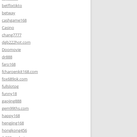
betflixtikto
betway
cashgame168
Casino
chang7777
dgb222hot.com
Doomovie
dr888
faro168
fcharoenkit168.com
fox689ok.com
fullslotpg
funny18
gaojing888
gem99ths.com
happy168
hengjing168
hongkong456